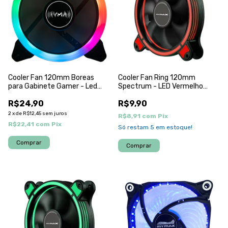
Cooler Fan 120mm Boreas
Cooler Fan Ring 120mm
para Gabinete Gamer - Led
Spectrum - LED Vermelho
ARGB MYMAX
MYMAX
R$24,90
R$9,90
2
x
de
R$12,45
sem juros
R$8,91
com
Pix
R$22,41
com
Pix
Só restam
5
em estoque!