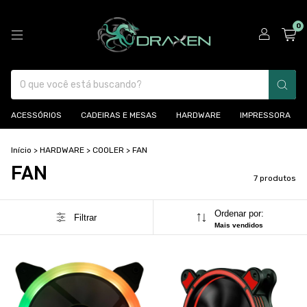
0
ACESSÓRIOS
CADEIRAS E MESAS
HARDWARE
IMPRESSORA
Início
>
HARDWARE
>
COOLER
>
FAN
FAN
7 produtos
Ordenar por:
Filtrar
Mais vendidos