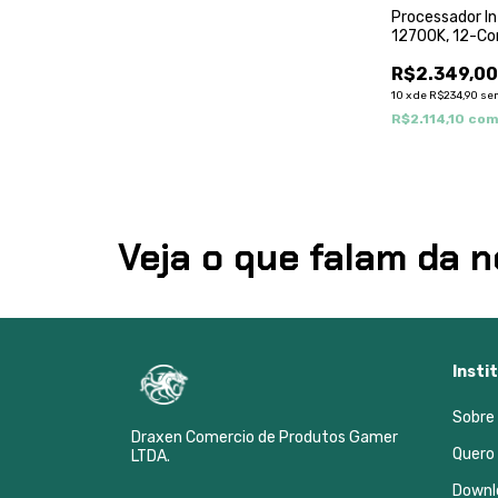
Processador In
12700K, 12-Co
3.6Ghz (5.0Gh
R$2.349,0
25Mb, LGA1700
BX807151270
10
x
de
R$234,90
se
R$2.114,10
co
Veja o que falam da n
Insti
Sobre
Draxen Comercio de Produtos Gamer
Quero
LTDA.
Downl