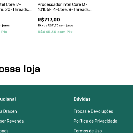
tel Core I7-
Processador Intel Core I3-
re, 20-Threads,
10105F, 4-Core, 8-Threads,
z Turbo), Cache
3.7Ghz (4.4Ghz Turbo) Cache
0
R$717,00
,
6Mb, LGA1200, BX8070110105F
0K
m juros
10
x
de
R$71,70
sem juros
m
Pix
R$645,30
com
Pix
ossa loja
tucional
Dúvidas
 a Draxen
Trocas e Devoluções
 ser Revenda
Política de Privacidade
oads
Termos de Uso