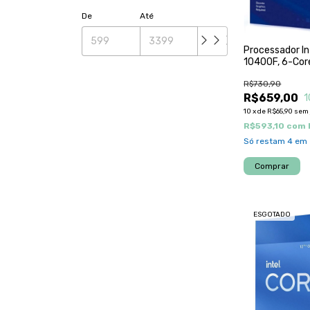
De
Até
Processador In
10400F, 6-Cor
2.9Ghz (4.3Ghz
R$730,90
12Mb, LGA1200
BX807011040
R$659,00
1
10
x
de
R$65,90
sem 
R$593,10
com
Só restam
4
em 
ESGOTADO