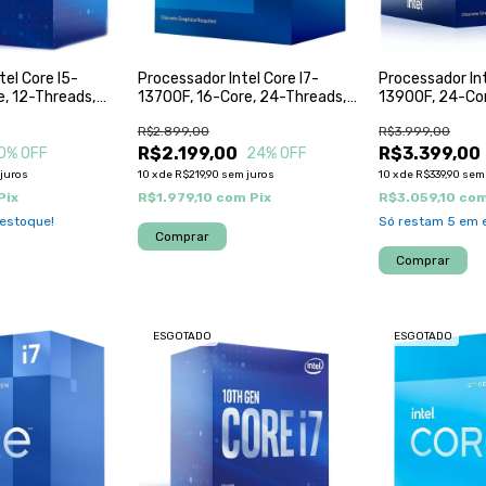
tel Core I5-
Processador Intel Core I7-
Processador Int
e, 12-Threads,
13700F, 16-Core, 24-Threads,
13900F, 24-Cor
 Turbo), Cache
2.1Ghz (5.2Ghz Turbo), Cache
2.0Ghz (5.6Ghz
R$2.899,00
R$3.999,00
,
24Mb, LGA1700,
36Mb, LGA1700
0F
BX8071513700F
R$2.199,00
BX807151390
R$3.399,00
0
% OFF
24
% OFF
juros
10
x
de
R$219,90
sem juros
10
x
de
R$339,90
sem 
Pix
R$1.979,10
com
Pix
R$3.059,10
co
estoque!
Só restam
5
em e
ESGOTADO
ESGOTADO