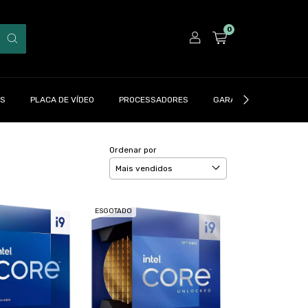
0
ES
PLACA DE VÍDEO
PROCESSADORES
GARANTIA | DRAXEN
Ordenar por
ESGOTADO