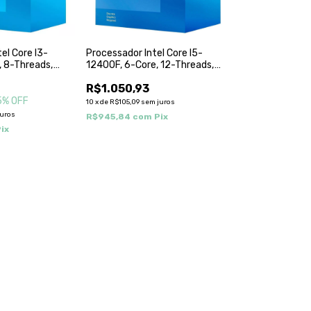
el Core I3-
Processador Intel Core I5-
, 8-Threads,
12400F, 6-Core, 12-Threads,
z Turbo), Cache
2.5Ghz (4.4Ghz Turbo), Cache
R$1.050,93
,
18Mb, LGA1700,
F
BX8071512400F
5
% OFF
10
x
de
R$105,09
sem juros
juros
R$945,84
com
Pix
ix