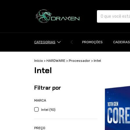
CATEGORIAS
PROMOÇÕES
CADEIRAS
Início
>
HARDWARE
>
Processador
>
Intel
Intel
Filtrar por
MARCA
Intel (10)
PREÇO