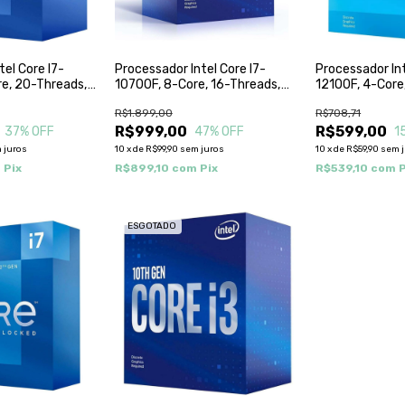
tel Core I7-
Processador Intel Core I7-
Processador Int
re, 20-Threads,
10700F, 8-Core, 16-Threads,
12100F, 4-Core
 Turbo), Cache
2.9Ghz (4.8Ghz Turbo), Cache
3.3Ghz ( 4.3Gh
R$1.899,00
R$708,71
,
16Mb, LGA1200,
12Mb, LGA1700
0F
BX8070110700F
R$999,00
BX8071512100
R$599,00
37
% OFF
47
% OFF
1
 juros
10
x
de
R$99,90
sem juros
10
x
de
R$59,90
sem 
m
Pix
R$899,10
com
Pix
R$539,10
com
P
ESGOTADO