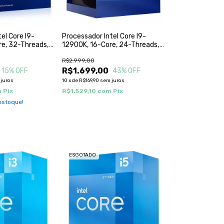
el Core I9-
Processador Intel Core I9-
e, 32-Threads,
12900K, 16-Core, 24-Threads,
 Turbo), Cache
3.2Ghz (5.2Ghz Turbo), Cache
R$2.999,00
,
30Mb, LGA1700,
0F
BX8071512900K
R$1.699,00
15
% OFF
43
% OFF
juros
10
x
de
R$169,90
sem juros
m
Pix
R$1.529,10
com
Pix
stoque!
ESGOTADO