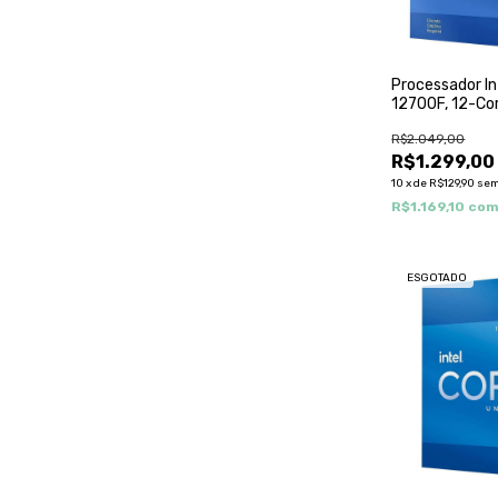
Processador In
12700F, 12-Co
2.1Ghz (4.9Ghz
R$2.049,00
25Mb, LGA1700
BX807151270
R$1.299,00
10
x
de
R$129,90
sem
R$1.169,10
co
ESGOTADO