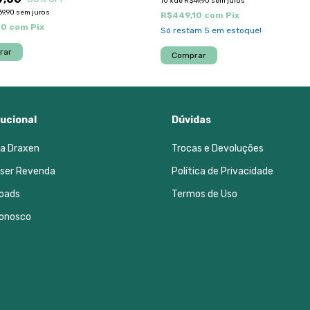
10
x
de
R$49,90
sem juros
69,90
sem juros
R$449,10
com
Pix
10
com
Pix
Só restam
5
em estoque!
tucional
Dúvidas
 a Draxen
Trocas e Devoluções
 ser Revenda
Política de Privacidade
oads
Termos de Uso
Conosco