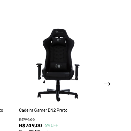
to
Cadeira Gamer DN2 Preto
Cadeira Gamer 
Roxo MYMAX
R$799,00
R$749,00
R$749,00
6
% OFF
R$599,00
2