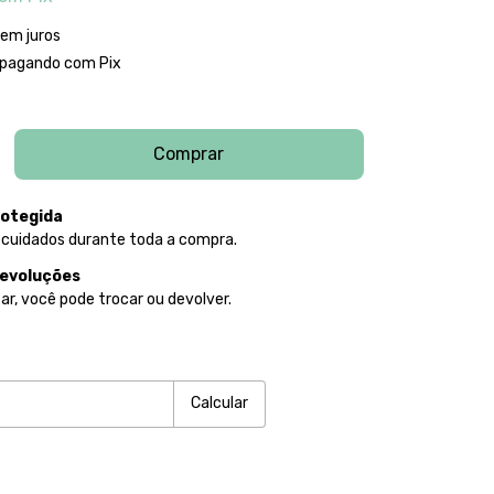
em juros
pagando com Pix
otegida
 cuidados durante toda a compra.
devoluções
ar, você pode trocar ou devolver.
P:
Alterar CEP
Calcular