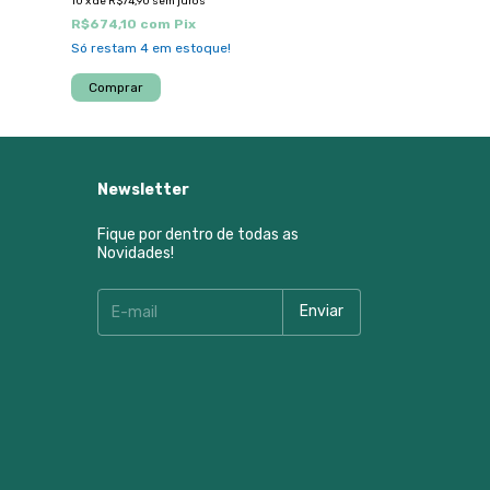
10
x
de
R$74,90
sem juros
10
x
de
R$59,90
sem j
R$674,10
com
Pix
R$539,10
com
P
Só restam
4
em estoque!
Newsletter
Fique por dentro de todas as
Novidades!