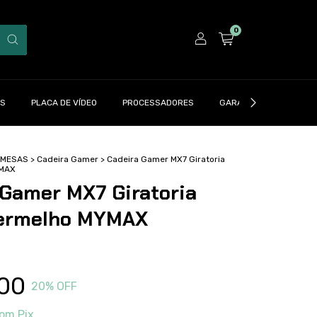
0
ES
PLACA DE VÍDEO
PROCESSADORES
GARANTIA | DRAXEN
 MESAS
>
Cadeira Gamer
>
Cadeira Gamer MX7 Giratoria
YMAX
 Gamer MX7 Giratoria
ermelho MYMAX
00
20
% OFF
om
Pix