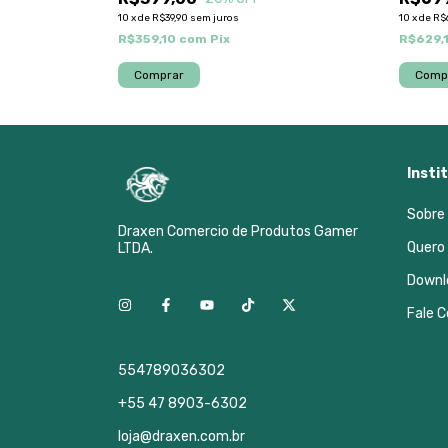
10
x
de
R$39,90
sem juros
10
x
de
R$
R$359,10
com
Pix
R$629,
Insti
Sobre
Draxen Comercio de Produtos Gamer
Quero
LTDA.
Downl
Fale 
554789036302
+55 47 8903-6302
loja@draxen.com.br