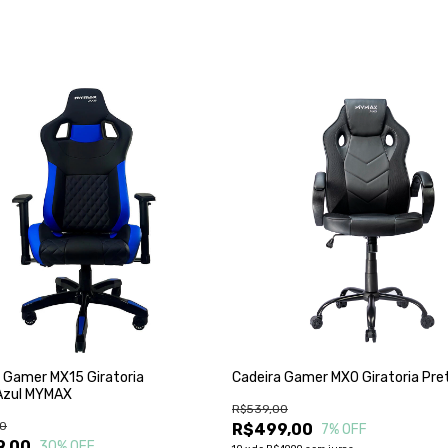
 Gamer MX15 Giratoria
Cadeira Gamer MX0 Giratoria Pre
Azul MYMAX
R$539,00
0
R$499,00
7
% OFF
9,00
30
% OFF