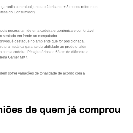
garantia contratual junto ao fabricante + 3 meses referentes
 Defesa do Consumidor)
ois necessitam de uma cadeira ergonômica e confortável.
o sentado em frente ao computador.
tivos, é destaque no ambiente que for posicionada.
trutura metálica garante durabilidade ao produto, além
 com a cadeira. Pés giratórios de 68 cm de diâmetro e
adeira Gamer MX7.
dem sofrer variações de tonalidade de acordo com a
iniões de quem já comprou