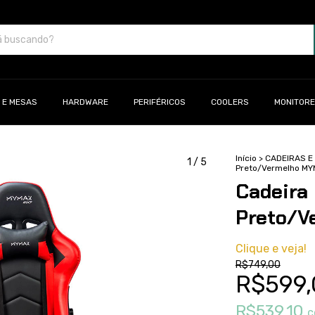
 E MESAS
HARDWARE
PERIFÉRICOS
COOLERS
MONITOR
Início
>
CADEIRAS E
1
/
5
Preto/Vermelho M
Cadeira
Preto/V
Clique e veja!
R$749,00
R$599,
R$539,10
c