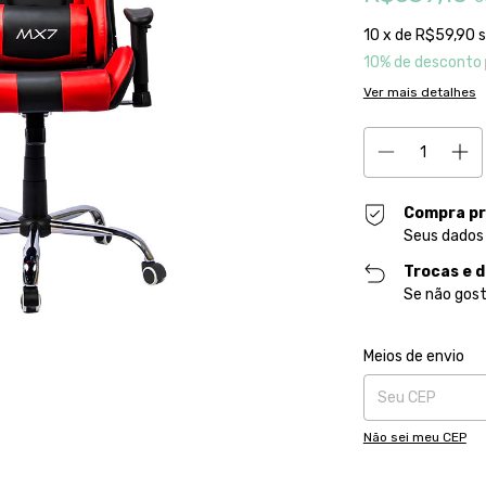
10
x de
R$59,90
s
10% de desconto
Ver mais detalhes
Compra pr
Seus dados
Trocas e 
Se não gost
Entregas para o CE
Meios de envio
Não sei meu CEP