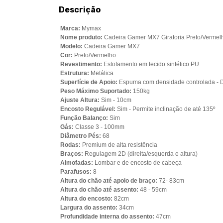
Descrição
Marca:
Mymax
Nome produto:
Cadeira Gamer MX7 Giratoria Preto/Vermel
Modelo:
Cadeira Gamer MX7
Cor:
Preto/Vermelho
Revestimento:
Estofamento em tecido sintético PU
Estrutura:
Metálica
Superfície de Apoio:
Espuma com densidade controlada - D
Peso Máximo Suportado:
150kg
Ajuste Altura:
Sim - 10cm
Encosto Regulável:
Sim - Permite inclinação de até 135º
Função Balanço:
Sim
Gás:
Classe 3 - 100mm
Diâmetro Pés:
68
Rodas:
Premium de alta resistência
Braços:
Regulagem 2D (direita/esquerda e altura)
Almofadas:
Lombar e de encosto de cabeça
Parafusos:
8
Altura do chão até apoio de braço:
72- 83cm
Altura do chão até assento:
48 - 59cm
Altura do encosto:
82cm
Largura do assento:
34cm
Profundidade interna do assento:
47cm