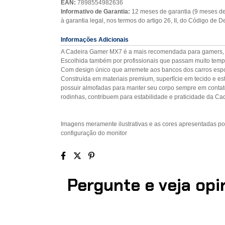
EAN:
7898554982636
Informativo de Garantia:
12 meses de garantia (9 meses de 
à garantia legal, nos termos do artigo 26, II, do Código de
Informações Adicionais
A Cadeira Gamer MX7 é a mais recomendada para gamers, p
Escolhida também por profissionais que passam muito temp
Com design único que arremete aos bancos dos carros espor
Construída em materiais premium, superfície em tecido e es
possuir almofadas para manter seu corpo sempre em contato
rodinhas, contribuem para estabilidade e praticidade da C
Imagens meramente ilustrativas e as cores apresentadas po
configuração do monitor
Pergunte e veja op