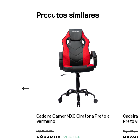
Produtos similares
ória Preto e
Cadeira Gamer MX0 Giratória Preto e
Cadeira
Vermelho
Preto/
R$499,00
R$999,0
R$399,00
R$69
20
% OFF