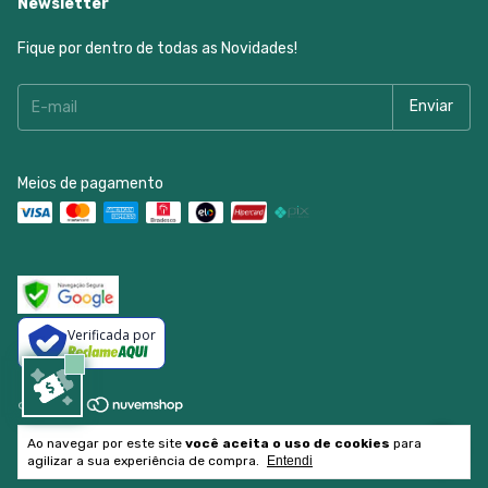
Newsletter
Fique por dentro de todas as Novidades!
Meios de pagamento
Verificada por
Copyright Draxen Comércio de Produtos Gamer LTDA. -
Ao navegar por este site
você aceita o uso de cookies
para
50964778000199 - 2026. Todos os direitos reservados.
agilizar a sua experiência de compra.
Entendi