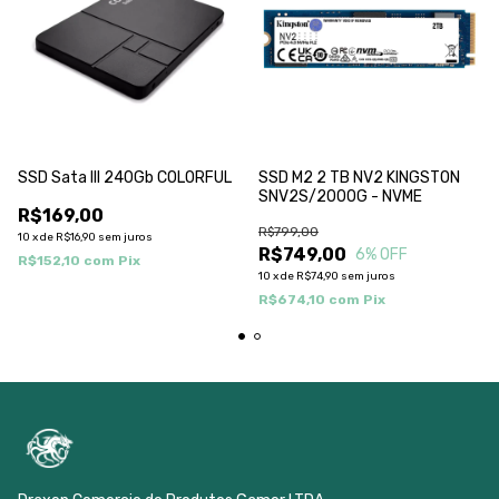
SSD Sata III 240Gb COLORFUL
SSD M2 2 TB NV2 KINGSTON
SNV2S/2000G - NVME
R$169,00
R$799,00
10
x
de
R$16,90
sem juros
R$749,00
6
% OFF
R$152,10
com
Pix
10
x
de
R$74,90
sem juros
R$674,10
com
Pix