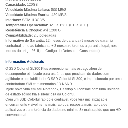
Capacidade:
120GB
Velocidade Máxima Leitura:
500 MB/S
Velocidade Máxima Escrita:
430 MB/S
Interface:
SATA-III 3GB/S
Temperatura Operacional:
32 F a 158 F (0 C a 70 C)
Resistência a Choque:
Até 1200 G
Compatibilidade:
2.5 polegadas
Informativo de Garantia:
12 meses de garantia (9 meses de garantia
contratual junto ao fabricante + 3 meses referentes à garantia legal, nos
termos do artigo 26, II, do Código de Defesa do Consumidor)
Informações Adicionais
O SSD Colorful SL300 Plus proporciona mais espaço alem de
desempenho otimizado para usuários que precisam de dados com
agilidade e confiabilidade. O SSD Colorful SL300, é impulsionado por uma
controladora SMI com memorias 3D NAND.
Injete nova vida em seu Notebook, Desktop ou console com uma unidade
de estado sólido fria e silenciosa da Colorful.
Com um SSD Colorful rápido e confiável, você terá inicialização e
encerramento visivelmente mais rapidos, resposta mais rápida de
aplicativos e transferência de dados no minimo 3x mais rapido que um HD
convencional