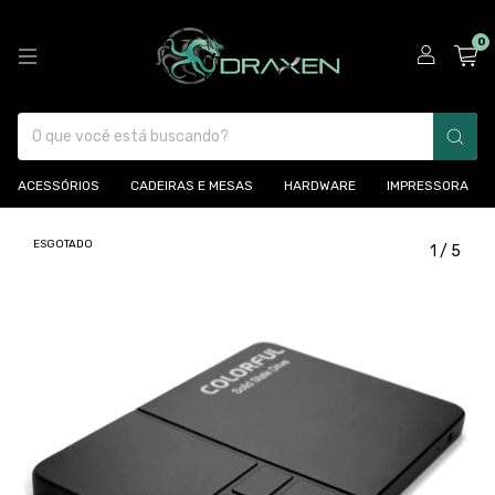
0
ACESSÓRIOS
CADEIRAS E MESAS
HARDWARE
IMPRESSORA
ESGOTADO
1
/
5