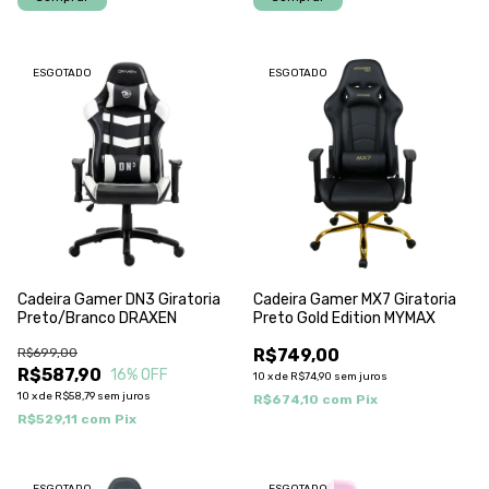
ESGOTADO
ESGOTADO
Cadeira Gamer DN3 Giratoria
Cadeira Gamer MX7 Giratoria
Preto/Branco DRAXEN
Preto Gold Edition MYMAX
R$699,00
R$749,00
R$587,90
16
% OFF
10
x
de
R$74,90
sem juros
10
x
de
R$58,79
sem juros
R$674,10
com
Pix
R$529,11
com
Pix