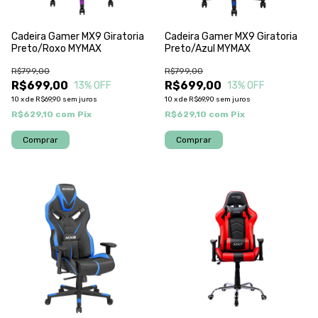
Cadeira Gamer MX9 Giratoria
Cadeira Gamer MX9 Giratoria
Preto/Roxo MYMAX
Preto/Azul MYMAX
R$799,00
R$799,00
R$699,00
R$699,00
13
% OFF
13
% OFF
10
x
de
R$69,90
sem juros
10
x
de
R$69,90
sem juros
R$629,10
com
Pix
R$629,10
com
Pix