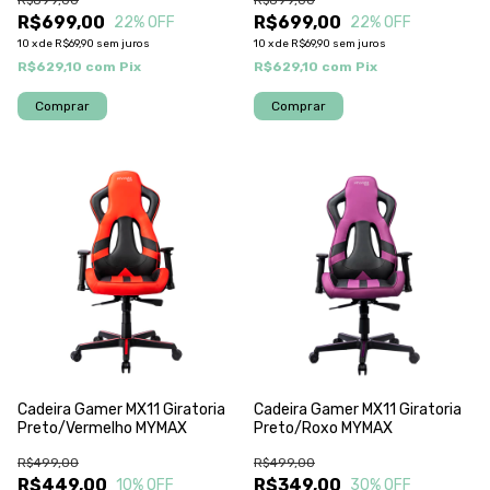
R$899,00
R$899,00
R$699,00
R$699,00
22
% OFF
22
% OFF
10
x
de
R$69,90
sem juros
10
x
de
R$69,90
sem juros
R$629,10
com
Pix
R$629,10
com
Pix
Cadeira Gamer MX11 Giratoria
Cadeira Gamer MX11 Giratoria
Preto/Vermelho MYMAX
Preto/Roxo MYMAX
R$499,00
R$499,00
R$449,00
R$349,00
10
% OFF
30
% OFF