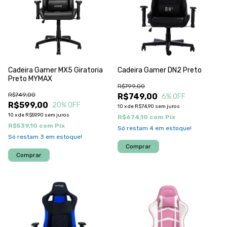
Cadeira Gamer MX5 Giratoria
Cadeira Gamer DN2 Preto
Preto MYMAX
R$799,00
R$749,00
R$749,00
6
% OFF
R$599,00
20
% OFF
10
x
de
R$74,90
sem juros
10
x
de
R$59,90
sem juros
R$674,10
com
Pix
R$539,10
com
Pix
Só restam
4
em estoque!
Só restam
3
em estoque!