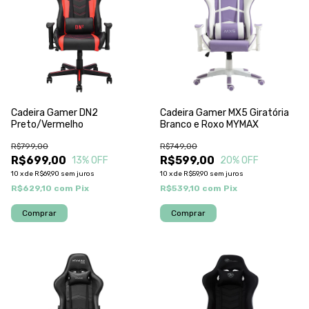
Cadeira Gamer DN2
Cadeira Gamer MX5 Giratória
Preto/Vermelho
Branco e Roxo MYMAX
R$799,00
R$749,00
R$699,00
R$599,00
13
% OFF
20
% OFF
10
x
de
R$69,90
sem juros
10
x
de
R$59,90
sem juros
R$629,10
com
Pix
R$539,10
com
Pix