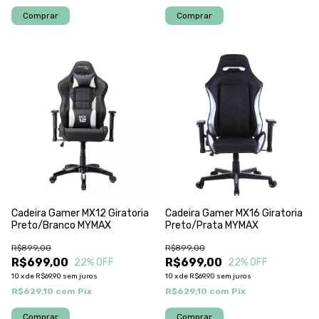
Cadeira Gamer MX12 Giratoria
Cadeira Gamer MX16 Giratoria
Preto/Branco MYMAX
Preto/Prata MYMAX
R$899,00
R$899,00
R$699,00
R$699,00
22
% OFF
22
% OFF
10
x
de
R$69,90
sem juros
10
x
de
R$69,90
sem juros
R$629,10
com
Pix
R$629,10
com
Pix