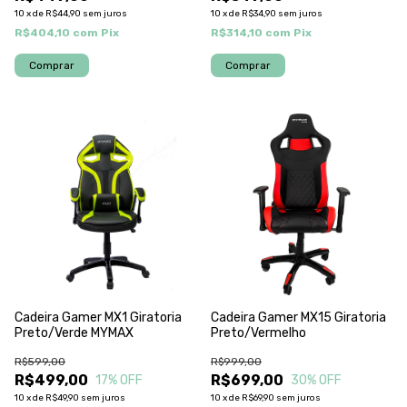
10
x
de
R$44,90
sem juros
10
x
de
R$34,90
sem juros
R$404,10
com
Pix
R$314,10
com
Pix
Cadeira Gamer MX1 Giratoria
Cadeira Gamer MX15 Giratoria
Preto/Verde MYMAX
Preto/Vermelho
R$599,00
R$999,00
R$499,00
R$699,00
17
% OFF
30
% OFF
10
x
de
R$49,90
sem juros
10
x
de
R$69,90
sem juros