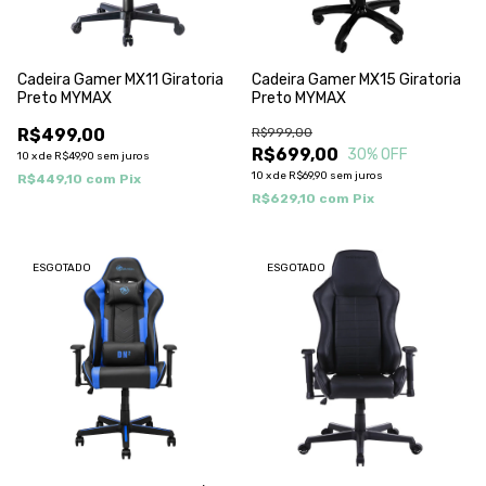
Cadeira Gamer MX11 Giratoria
Cadeira Gamer MX15 Giratoria
Preto MYMAX
Preto MYMAX
R$499,00
R$999,00
R$699,00
30
% OFF
10
x
de
R$49,90
sem juros
10
x
de
R$69,90
sem juros
R$449,10
com
Pix
R$629,10
com
Pix
ESGOTADO
ESGOTADO