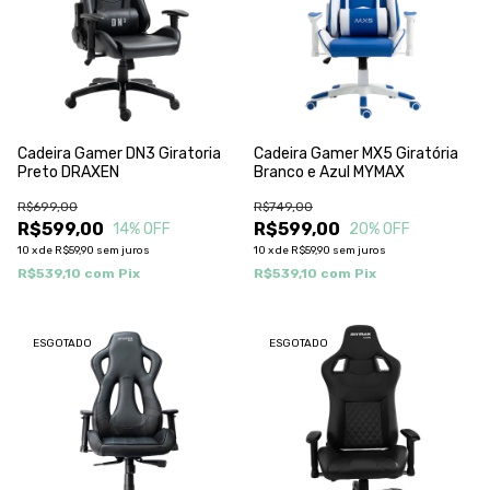
Cadeira Gamer DN3 Giratoria
Cadeira Gamer MX5 Giratória
Preto DRAXEN
Branco e Azul MYMAX
R$699,00
R$749,00
R$599,00
R$599,00
14
% OFF
20
% OFF
10
x
de
R$59,90
sem juros
10
x
de
R$59,90
sem juros
R$539,10
com
Pix
R$539,10
com
Pix
ESGOTADO
ESGOTADO