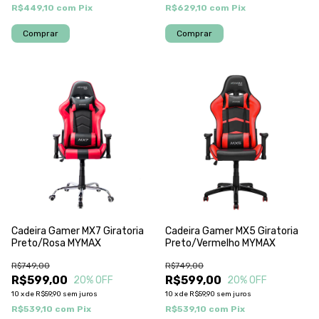
R$449,10
com
Pix
R$629,10
com
Pix
Cadeira Gamer MX7 Giratoria
Cadeira Gamer MX5 Giratoria
Preto/Rosa MYMAX
Preto/Vermelho MYMAX
R$749,00
R$749,00
R$599,00
R$599,00
20
% OFF
20
% OFF
10
x
de
R$59,90
sem juros
10
x
de
R$59,90
sem juros
R$539,10
com
Pix
R$539,10
com
Pix