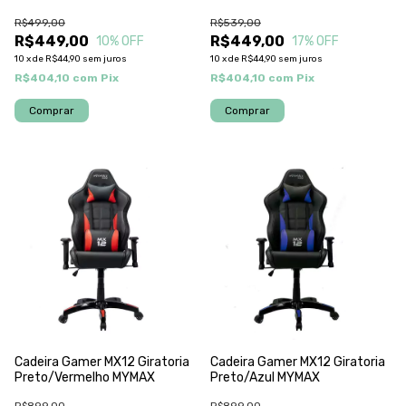
R$499,00
R$539,00
R$449,00
R$449,00
10
% OFF
17
% OFF
10
x
de
R$44,90
sem juros
10
x
de
R$44,90
sem juros
R$404,10
com
Pix
R$404,10
com
Pix
Cadeira Gamer MX12 Giratoria
Cadeira Gamer MX12 Giratoria
Preto/Vermelho MYMAX
Preto/Azul MYMAX