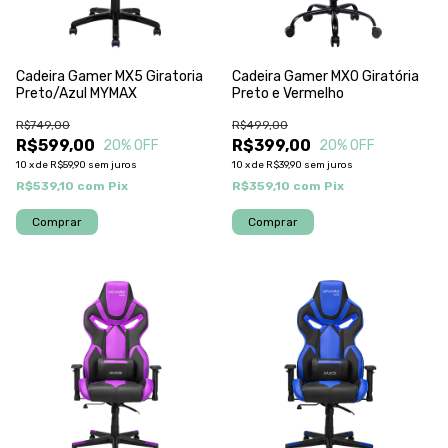
Cadeira Gamer MX5 Giratoria
Cadeira Gamer MX0 Giratória
Preto/Azul MYMAX
Preto e Vermelho
R$749,00
R$499,00
R$599,00
R$399,00
20
% OFF
20
% OFF
10
x
de
R$59,90
sem juros
10
x
de
R$39,90
sem juros
R$539,10
com
Pix
R$359,10
com
Pix