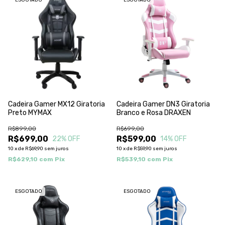
ESGOTADO
ESGOTADO
Cadeira Gamer MX12 Giratoria
Cadeira Gamer DN3 Giratoria
Preto MYMAX
Branco e Rosa DRAXEN
R$899,00
R$699,00
R$699,00
R$599,00
22
% OFF
14
% OFF
10
x
de
R$69,90
sem juros
10
x
de
R$59,90
sem juros
R$629,10
com
Pix
R$539,10
com
Pix
ESGOTADO
ESGOTADO