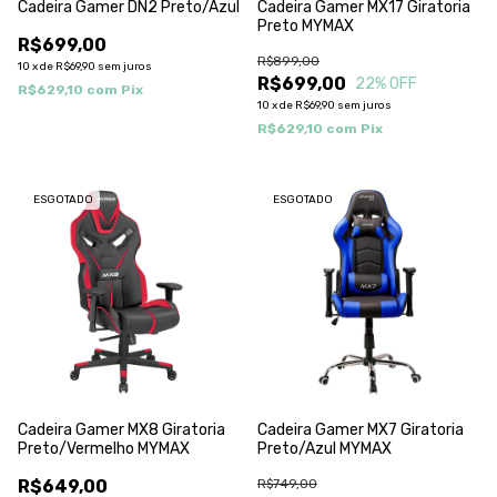
Cadeira Gamer DN2 Preto/Azul
Cadeira Gamer MX17 Giratoria
Preto MYMAX
R$699,00
R$899,00
10
x
de
R$69,90
sem juros
R$699,00
22
% OFF
R$629,10
com
Pix
10
x
de
R$69,90
sem juros
R$629,10
com
Pix
ESGOTADO
ESGOTADO
Cadeira Gamer MX8 Giratoria
Cadeira Gamer MX7 Giratoria
Preto/Vermelho MYMAX
Preto/Azul MYMAX
R$649,00
R$749,00