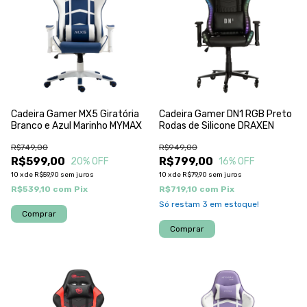
Cadeira Gamer MX5 Giratória
Cadeira Gamer DN1 RGB Preto
Branco e Azul Marinho MYMAX
Rodas de Silicone DRAXEN
R$749,00
R$949,00
R$599,00
R$799,00
20
% OFF
16
% OFF
10
x
de
R$59,90
sem juros
10
x
de
R$79,90
sem juros
R$539,10
com
Pix
R$719,10
com
Pix
Só restam
3
em estoque!