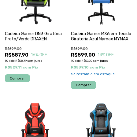
Cadeira Gamer DN3 Giratória
Cadeira Gamer MX6 em Tecido
Preto/Verde DRAXEN
Giratoria Azul Mymax MYMAX
R$699,00
R$699,00
R$587,90
R$599,00
16
% OFF
14
% OFF
10
x
de
R$58,79
sem juros
10
x
de
R$59,90
sem juros
R$529,11
com
Pix
R$539,10
com
Pix
Só restam
3
em estoque!