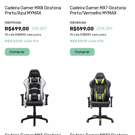
Cadeira Gamer MX8 Giratoria
Cadeira Gamer MX7 Giratoria
Preto/Azul MYMAX
Preto/Vermelho MYMAX
R$799,00
R$749,00
R$699,00
R$599,00
13
% OFF
20
% OFF
10
x
de
R$69,90
sem juros
10
x
de
R$59,90
sem juros
R$629,10
com
Pix
R$539,10
com
Pix