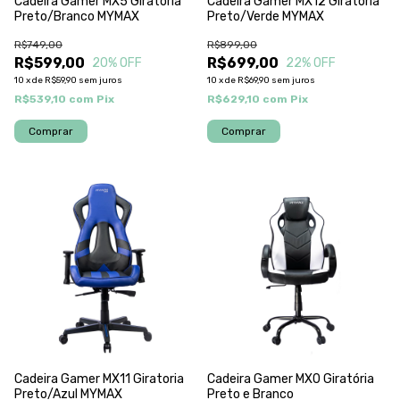
Cadeira Gamer MX5 Giratoria
Cadeira Gamer MX12 Giratoria
Preto/Branco MYMAX
Preto/Verde MYMAX
R$749,00
R$899,00
R$599,00
R$699,00
20
% OFF
22
% OFF
10
x
de
R$59,90
sem juros
10
x
de
R$69,90
sem juros
R$539,10
com
Pix
R$629,10
com
Pix
Cadeira Gamer MX11 Giratoria
Cadeira Gamer MX0 Giratória
Preto/Azul MYMAX
Preto e Branco