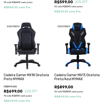
R$599,00
20
% OFF
10
x
de
R$64,90
sem juros
10
x
de
R$59,90
sem juros
R$584,10
com
Pix
R$539,10
com
Pix
ESGOTADO
ESGOTADO
Cadeira Gamer MX18 Giratoria
Cadeira Gamer MX13 Giratoria
Preto MYMAX
Preto/Azul MYMAX
R$899,00
R$899,00
R$699,00
22
% OFF
10
x
de
R$89,90
sem juros
10
x
de
R$69,90
sem juros
R$809,10
com
Pix
R$629,10
com
Pix