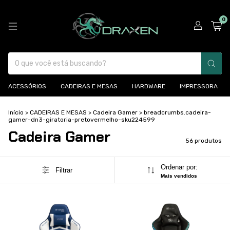
0
ACESSÓRIOS
CADEIRAS E MESAS
HARDWARE
IMPRESSORA
Início
>
CADEIRAS E MESAS
>
Cadeira Gamer
>
breadcrumbs.cadeira-
gamer-dn3-giratoria-pretovermelho-sku224599
Cadeira Gamer
56 produtos
Ordenar por:
Filtrar
Mais vendidos