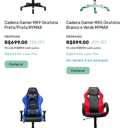
Cadeira Gamer MX9 Giratoria
Cadeira Gamer MX5 Giratória
Preto/Prata MYMAX
Branco e Verde MYMAX
R$799,00
R$749,00
R$699,00
R$599,00
13
% OFF
20
% OFF
10
x
de
R$69,90
sem juros
10
x
de
R$59,90
sem juros
R$629,10
com
Pix
R$539,10
com
Pix
Só restam
4
em estoque!