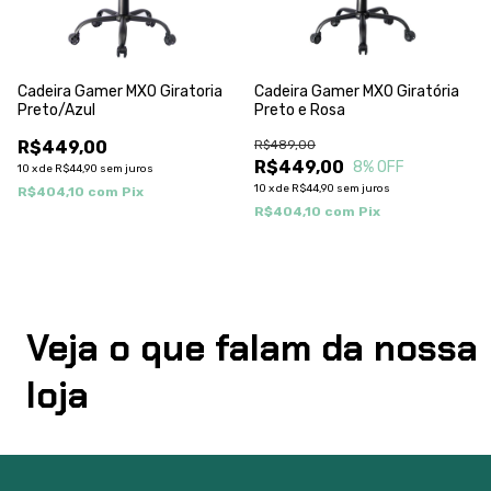
Cadeira Gamer MX0 Giratoria
Cadeira Gamer MX0 Giratória
Preto/Azul
Preto e Rosa
R$449,00
R$489,00
R$449,00
8
% OFF
10
x
de
R$44,90
sem juros
10
x
de
R$44,90
sem juros
R$404,10
com
Pix
R$404,10
com
Pix
Veja o que falam da nossa
loja