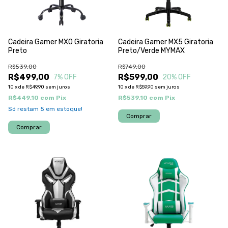
Cadeira Gamer MX0 Giratoria
Cadeira Gamer MX5 Giratoria
Preto
Preto/Verde MYMAX
R$539,00
R$749,00
R$499,00
R$599,00
7
% OFF
20
% OFF
10
x
de
R$49,90
sem juros
10
x
de
R$59,90
sem juros
R$449,10
com
Pix
R$539,10
com
Pix
Só restam
5
em estoque!