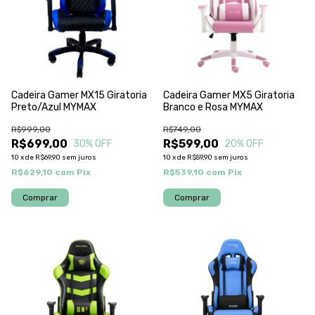
Cadeira Gamer MX15 Giratoria
Cadeira Gamer MX5 Giratoria
Preto/Azul MYMAX
Branco e Rosa MYMAX
R$999,00
R$749,00
R$699,00
R$599,00
30
% OFF
20
% OFF
10
x
de
R$69,90
sem juros
10
x
de
R$59,90
sem juros
R$629,10
com
Pix
R$539,10
com
Pix