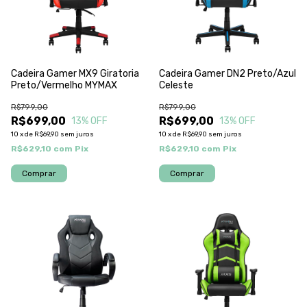
Cadeira Gamer MX9 Giratoria
Cadeira Gamer DN2 Preto/Azul
Preto/Vermelho MYMAX
Celeste
R$799,00
R$799,00
R$699,00
R$699,00
13
% OFF
13
% OFF
10
x
de
R$69,90
sem juros
10
x
de
R$69,90
sem juros
R$629,10
com
Pix
R$629,10
com
Pix