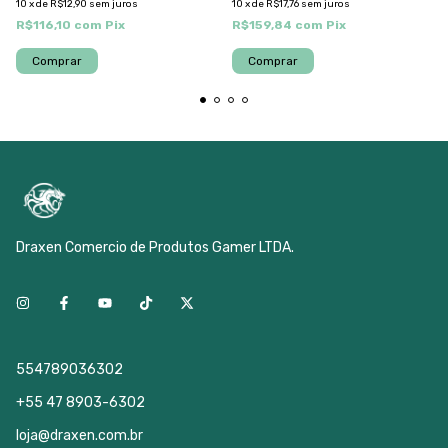
10
x
de
R$12,90
sem juros
10
x
de
R$17,76
sem juros
R$116,10
com
Pix
R$159,84
com
Pix
Draxen Comercio de Produtos Gamer LTDA.
554789036302
+55 47 8903-6302
loja@draxen.com.br