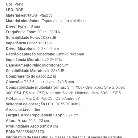
Cor:
Preto
LED:
RGB
Material estrutura:
Plástico
Material almofadas:
Espuma e couro sintético
Driver Fone:
40 mm
Frequência Fone:
20Hz - 20KHz
Sensibilidade Fone:
108±3dB
Impedância Fone:
32±15%
Driver Microfone:
6,0 x 5,0 mm
Padrão captação Microfone:
Omni-directional
Impedância Microfone:
2.2±10%
Cancelamento ruído Microfone:
Sim
Sensibilidade Microfone:
-38±3dB
Comprimento do cabo:
2,2 m
Conexão:
P2 3.5 mm + divisor 2x3.5 mm
Compatibilidade multiplataformas:
Sim (Xbox One, Xbox One S, Xbox
360, PS4, PS Vita, PSP, Nintendo Switch, Nintendo New 3DS LL/3DS.
PC/Laptop, MacOS, iPadOS, iOS e Android)*
Voltagem de operação LED:
DC5V <100mA
Arco ajustável:
Sim
Largura Arco (repouso/em uso):
5 - 24 cm
Altura Arco:
20,5 - 23 cm
Profundidade Arco (cm):
9 cm
EAN:
7898554985170
Informativo de Garantia:
12 meses de garantia (9 meses de garantia