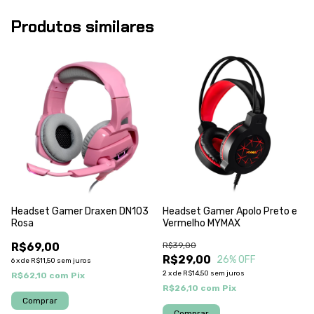
Produtos similares
Headset Gamer Draxen DN103
Headset Gamer Apolo Preto e
Rosa
Vermelho MYMAX
R$69,00
R$39,00
R$29,00
26
% OFF
6
x
de
R$11,50
sem juros
2
x
de
R$14,50
sem juros
R$62,10
com
Pix
R$26,10
com
Pix