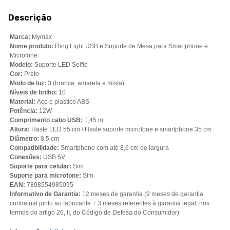
Descrição
Marca:
Mymax
Nome produto:
Ring Light USB e Suporte de Mesa para Smartphone e
Microfone
Modelo:
Suporte LED Selfie
Cor:
Preto
Modo de luz:
3 (branca, amarela e mista)
Níveis de brilho:
10
Material:
Aço e plastico ABS
Potência:
12W
Comprimento cabo USB:
1,45 m
Altura:
Haste LED 55 cm / Haste suporte microfone e smartphone 35 cm
Diâmetro:
8,5 cm
Compatibilidade:
Smartphone com até 8,6 cm de largura
Conexões:
USB 5V
Suporte para celular:
Sim
Suporte para microfone:
Sim
EAN:
7898554985095
Informativo de Garantia:
12 meses de garantia (9 meses de garantia
contratual junto ao fabricante + 3 meses referentes à garantia legal, nos
termos do artigo 26, II, do Código de Defesa do Consumidor)