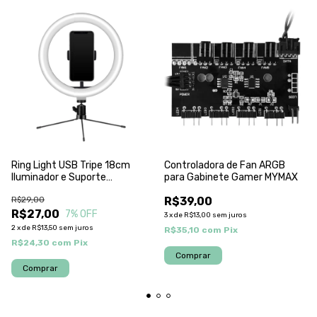
Ring Light USB Tripe 18cm
Controladora de Fan ARGB
Iluminador e Suporte
para Gabinete Gamer MYMAX
Smartphone MYMAX
R$29,00
R$39,00
R$27,00
7
% OFF
3
x
de
R$13,00
sem juros
2
x
de
R$13,50
sem juros
R$35,10
com
Pix
R$24,30
com
Pix