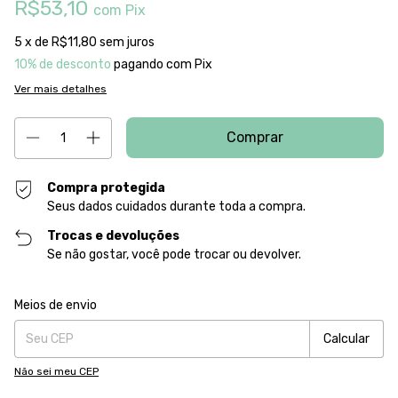
R$53,10
com
Pix
5
x de
R$11,80
sem juros
10% de desconto
pagando com Pix
Ver mais detalhes
Compra protegida
Seus dados cuidados durante toda a compra.
Trocas e devoluções
Se não gostar, você pode trocar ou devolver.
Entregas para o CEP:
Alterar CEP
Meios de envio
Calcular
Não sei meu CEP