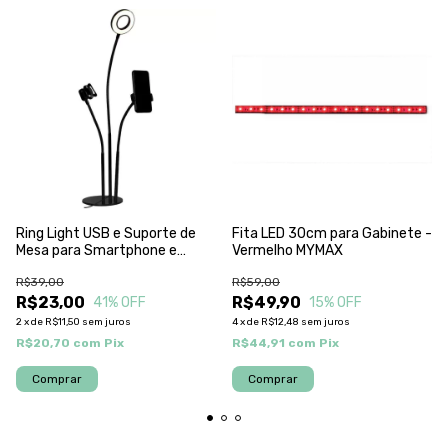
Ring Light USB e Suporte de
Fita LED 30cm para Gabinete -
Mesa para Smartphone e
Vermelho MYMAX
Microfone MYMAX
R$39,00
R$59,00
R$23,00
R$49,90
41
% OFF
15
% OFF
2
x
de
R$11,50
sem juros
4
x
de
R$12,48
sem juros
R$20,70
com
Pix
R$44,91
com
Pix